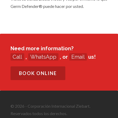
Germ Defender® puede hacer por usted.
Need more information?
Call
,
WhatsApp
, or
Email
us!
BOOK ONLINE
© 2026 - Corporación Internacional Ziebart.
Reservados todos los derechos.