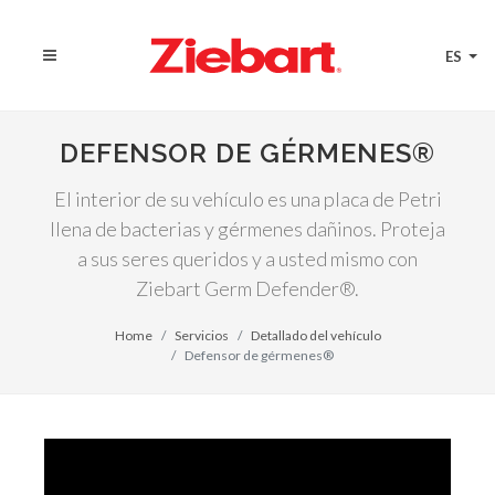
ES
DEFENSOR DE GÉRMENES®
El interior de su vehículo es una placa de Petri
llena de bacterias y gérmenes dañinos. Proteja
a sus seres queridos y a usted mismo con
Ziebart Germ Defender®.
Home
Servicios
Detallado del vehículo
Defensor de gérmenes®